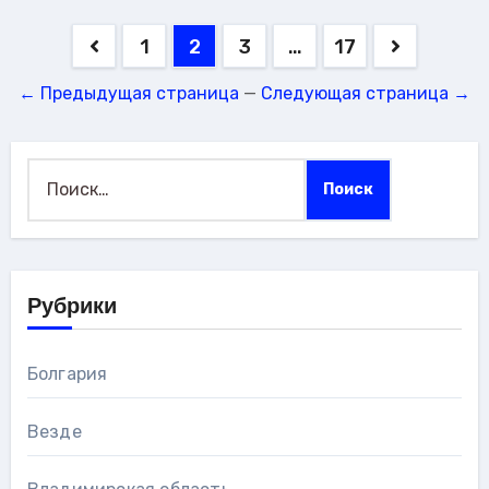
Пагинация
1
2
3
…
17
записей
← Предыдущая страница
—
Следующая страница →
Найти:
Рубрики
Болгария
Везде