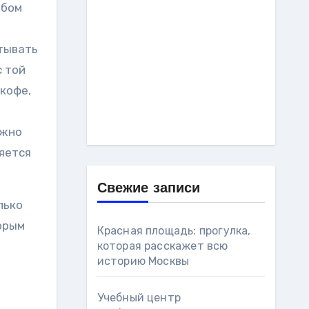
юбом
итывать
с той
 кофе,
ужно
яется
Свежие записи
лько
торым
Красная площадь: прогулка,
которая расскажет всю
историю Москвы
Учебный центр