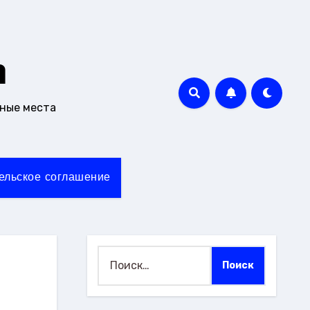
m
чные места
ельское соглашение
Найти: