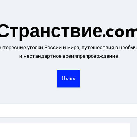
Странствие.co
интересные уголки России и мира, путешествия в необы
и нестандартное времяпрепровождение
Home