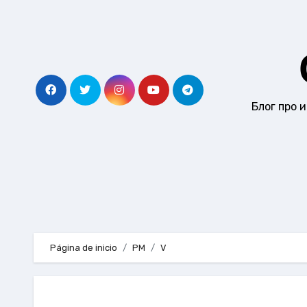
Ir
al
contenido
Блог про 
Página de inicio
PM
V