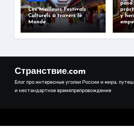
paso 
Les Meilleurs Festivals
práct
Culturels à travers le
y her
Monde
empe
Странствие.com
Блог про интересные уголки России и мира, путе
и нестандартное времяпрепровождение