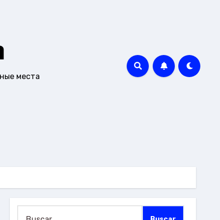
m
чные места
Buscar: