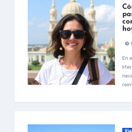
Có
pa
co
ho
S
En este artículo te propongo un viaje: no el viaje
lite
nece
rein
Via