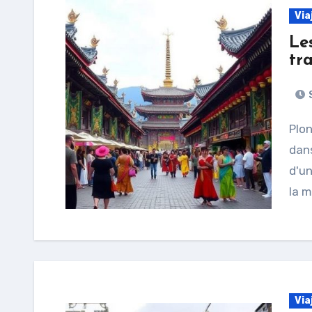
Via
Les
tr
S
Plonger au cœur d'un festival culturel, c'est plonger
dans
d'un
la m
Via