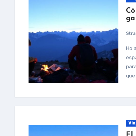
Có
ga
Stra
Hola — puedo escribir ese artículo extenso, en
espa
para
que 
Via
El