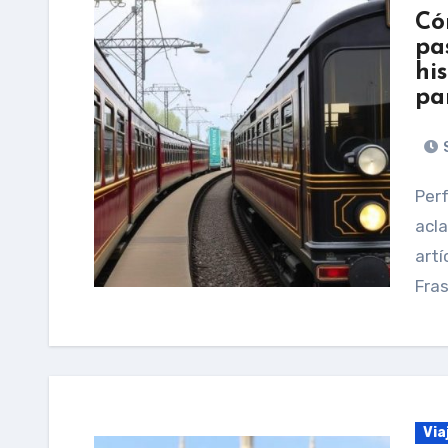
Có
pa
hi
pa
S
Perfecto — puedo hacerlo, pero antes necesito
acla
artí
Fras
Via