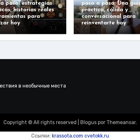
a paso: estrategias
paso a paso: Una guí
icas, historias reales
práctica, cálida y
ramientas para
conversacional para
zar hoy
reinventarte hoy
шествия в необычные места
Copyright © All rights reserved
|
Blogus
por
Themeansar
.
Ссылки:
krassota.com
cvetokk.ru