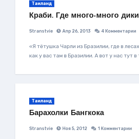
Таиланд
Краби. Где много-много дик
Stranstvie
Апр 26, 2013
4 Комментарии
«Я тётушка Чарли из Бразилии, где в лесах очень много-много диких обезьян». Не знаю,
как у вас там в Бразилии. А вот у нас тут
Таиланд
Барахолки Бангкока
Stranstvie
Ноя 5, 2012
1 Комментарии