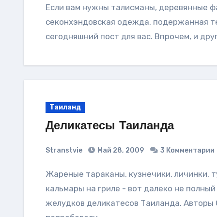
Если вам нужны талисманы, деревянные фаллосы, пустые бутылки, домашняя утварь,
секонхэндовская одежда, подержанная те
сегодняшний пост для вас. Впрочем, и др
Таиланд
Деликатесы Таиланда
Stranstvie
Май 28, 2009
3 Комментарии
Жареные тараканы, кузнечики, личинки, тушеные лягушачьи лапки, утиные головы,
кальмары на гриле - вот далеко не полны
желудков деликатесов Таиланда. Авторы 