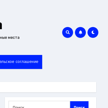
m
чные места
ельское соглашение
Найти: