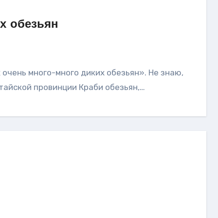
их обезьян
 в тайской провинции Краби обезьян,…