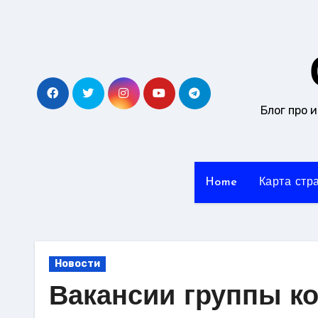
Перейти
к
содержанию
Блог про 
Home
Карта стр
Новости
Вакансии группы ком