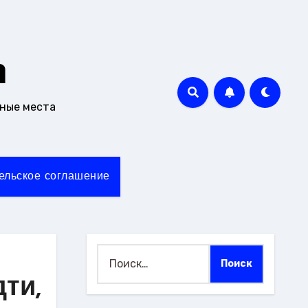
m
чные места
ельское соглашение
Найти:
дти,