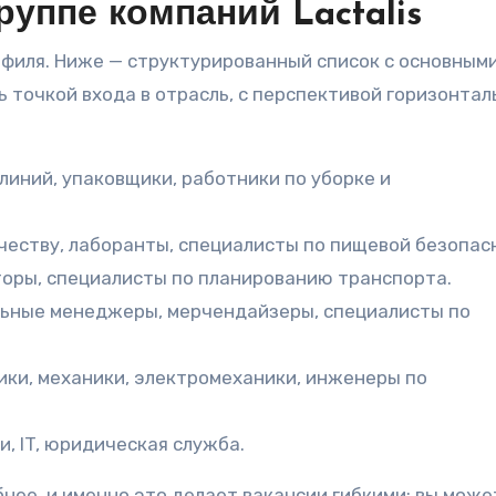
руппе компаний Lactalis
профиля. Ниже — структурированный список с основным
 точкой входа в отрасль, с перспективой горизонтал
иний, упаковщики, работники по уборке и
ачеству, лаборанты, специалисты по пищевой безопас
торы, специалисты по планированию транспорта.
льные менеджеры, мерчендайзеры, специалисты по
ики, механики, электромеханики, инженеры по
, IT, юридическая служба.
нее, и именно это делает вакансии гибкими: вы може