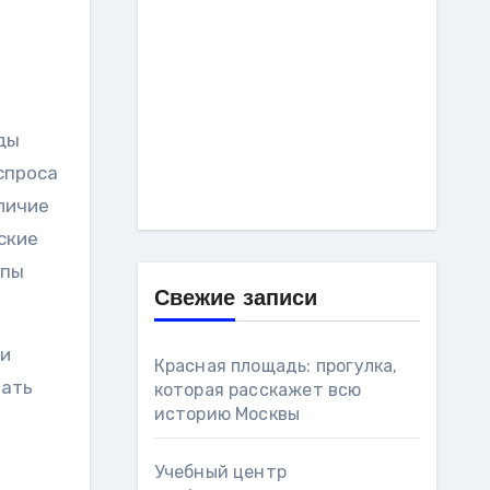
ды
спроса
аличие
ские
ппы
Свежие записи
ки
Красная площадь: прогулка,
чать
которая расскажет всю
историю Москвы
Учебный центр