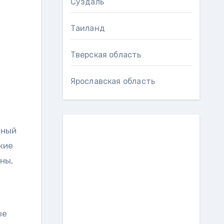
Суздаль
Таиланд
Тверская область
Ярославская область
чный
кие
ны,
ые