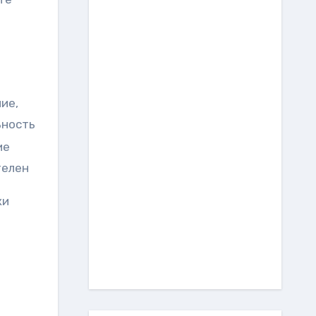
ие,
ьность
ие
телен
ки