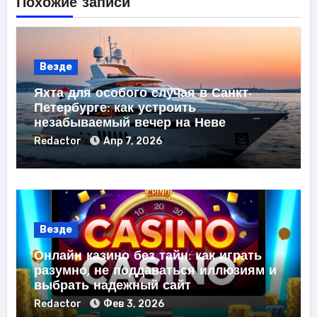
Похожие записи
Везде
Яхта для особого случая в Санкт-
Петербурге: как устроить
незабываемый вечер на Неве
Redactor
Апр 7, 2026
Везде
Онлайн казино без тайн: как играть
разумно, не поддаваться иллюзиям и
выбрать надежный сайт
Redactor
Фев 3, 2026