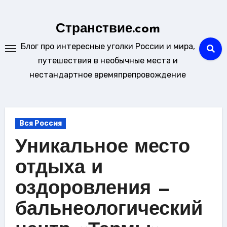
Перейти
к
Странствие.com
содержанию
Блог про интересные уголки России и мира,
путешествия в необычные места и
нестандартное времяпрепровождение
Вся Россия
Уникальное место
отдыха и
оздоровления —
бальнеологический