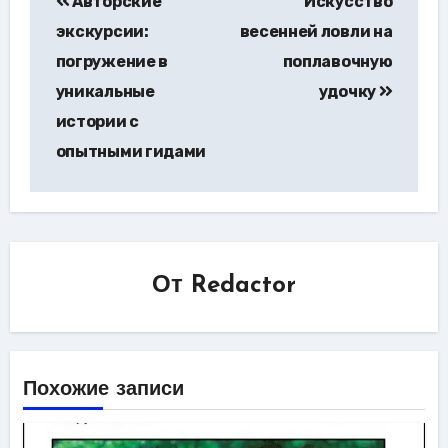
Авторские
Искусство
по
экскурсии:
весенней ловли на
записям
погружение в
поплавочную
уникальные
удочку
истории с
опытными гидами
От
Redactor
Похожие записи