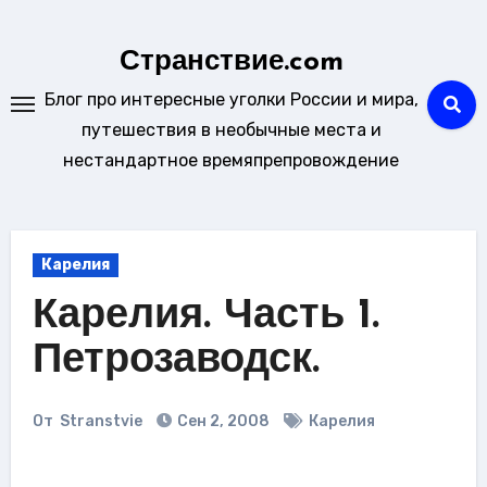
Перейти
к
Странствие.com
содержанию
Блог про интересные уголки России и мира,
путешествия в необычные места и
нестандартное времяпрепровождение
Карелия
Карелия. Часть 1.
Петрозаводск.
От
Stranstvie
Сен 2, 2008
Карелия