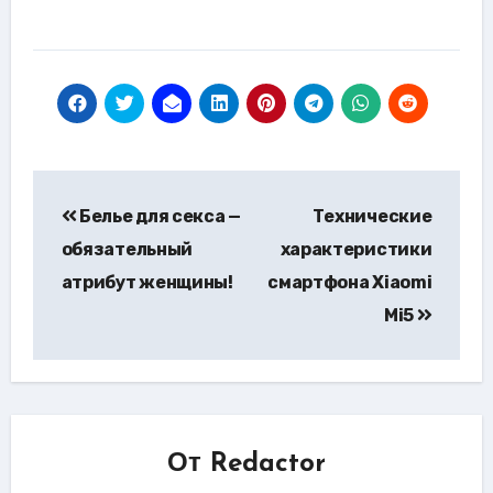
Навигация
Белье для секса —
Технические
по
обязательный
характеристики
записям
атрибут женщины!
смартфона Xiaomi
Mi5
От
Redactor