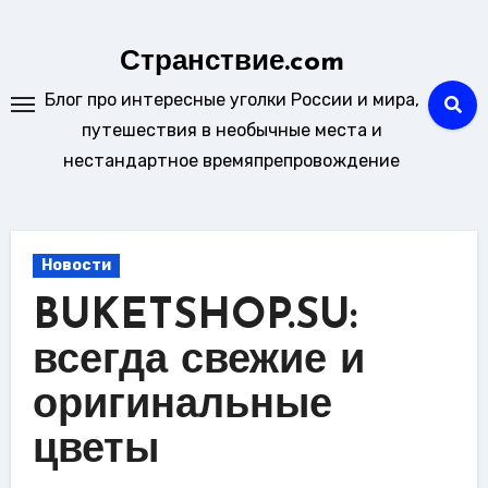
Перейти
к
Странствие.com
содержанию
Блог про интересные уголки России и мира,
путешествия в необычные места и
нестандартное времяпрепровождение
Новости
BUKETSHOP.SU:
всегда свежие и
оригинальные
цветы