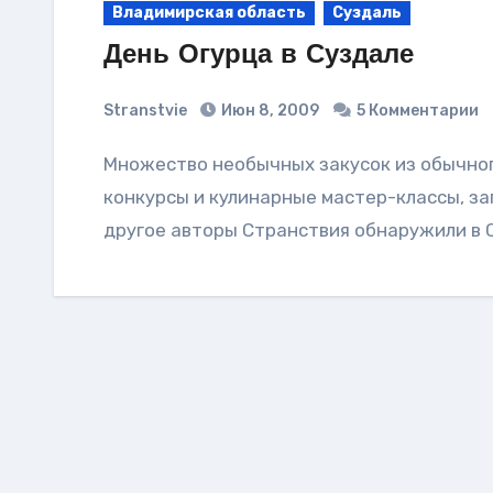
Владимирская область
Суздаль
День Огурца в Суздале
Stranstvie
Июн 8, 2009
5 Комментарии
Множество необычных закусок из обычного огурца, медовуха и самогон, огуречные
конкурсы и кулинарные мастер-классы, зап
другое авторы Странствия обнаружили в 