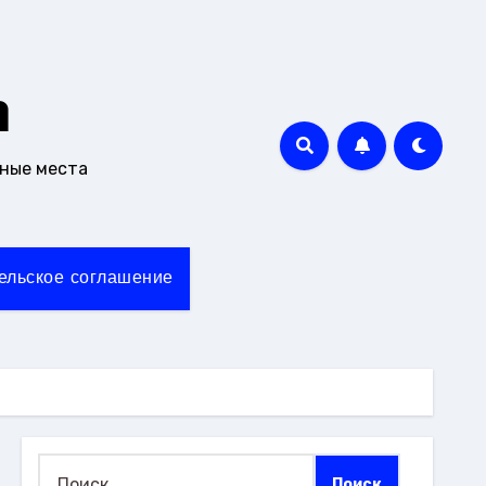
m
чные места
ельское соглашение
Найти: