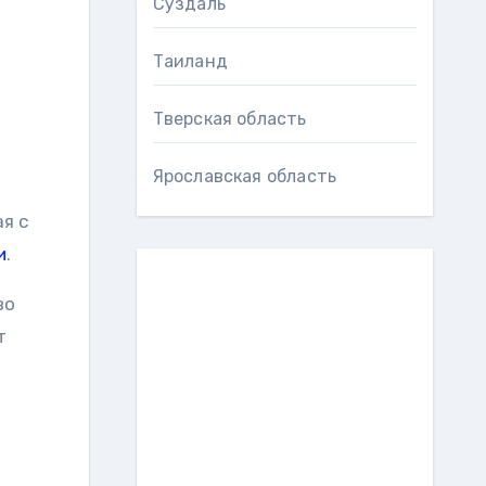
Суздаль
Таиланд
Тверская область
Ярославская область
я с
и
.
во
т