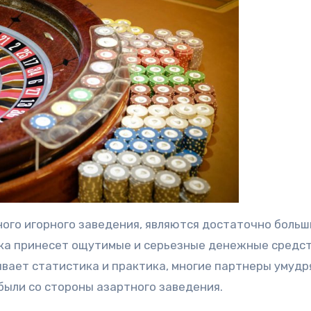
ного игорного заведения, являются достаточно больш
ка принесет ощутимые и серьезные денежные средст
ывает статистика и практика, многие партнеры умуд
были со стороны азартного заведения.