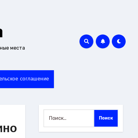
m
чные места
ельское соглашение
Найти:
ино