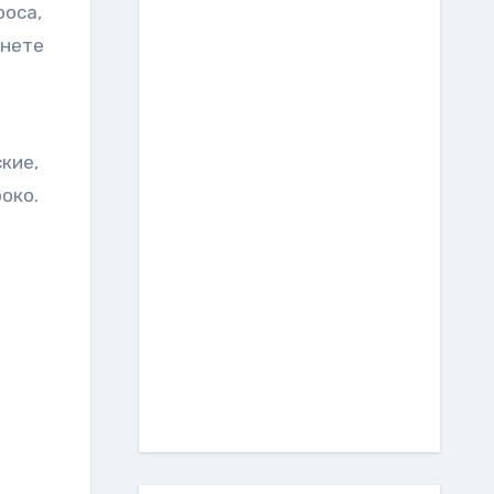
роса,
анете
кие,
око.