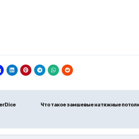
erDice
Что такое замшевые натяжные потол