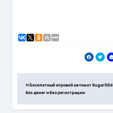
Навигация
по
Бесплатный игровой автомат SugarGlid
без денег и без регистрации
записям