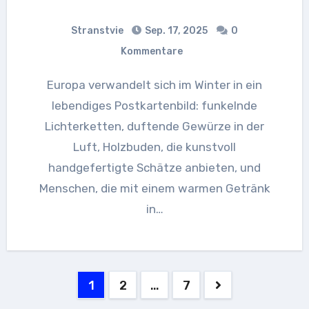
Stranstvie
Sep. 17, 2025
0
Kommentare
Europa verwandelt sich im Winter in ein
lebendiges Postkartenbild: funkelnde
Lichterketten, duftende Gewürze in der
Luft, Holzbuden, die kunstvoll
handgefertigte Schätze anbieten, und
Menschen, die mit einem warmen Getränk
in…
Seitennummerierung
1
2
…
7
der