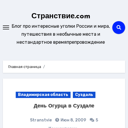
Перейти
к
Странствие.com
содержанию
Блог про интересные уголки России и мира,
путешествия в необычные места и
нестандартное времяпрепровождение
Главная страница
Владимирская область
Суздаль
День Огурца в Суздале
Stranstvie
Июн 8, 2009
5