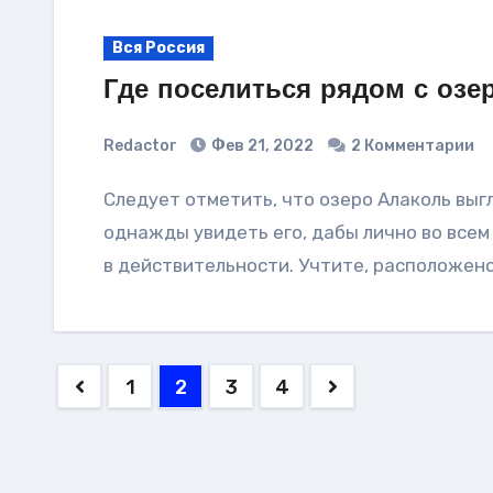
Вся Россия
Где поселиться рядом с озе
Redactor
Фев 21, 2022
2 Комментарии
Следует отметить, что озеро Алаколь выглядит безумно красиво, и достаточно
однажды увидеть его, дабы лично во всем 
в действительности. Учтите, расположено
Пагинация
1
2
3
4
записей