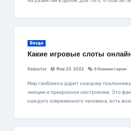
на развитии в целом. Для того, чтобы акт
Везде
Какие игровые слоты онлай
Redactor
Фев 23, 2022
6 Комментарии
Мир гэмблинга дарит каждому поклоннику и ценителю азартных приключений яркие
эмоции и прекрасное настроение. Это факт
каждого современного человека, есть во