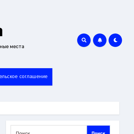
m
чные места
ельское соглашение
Найти: