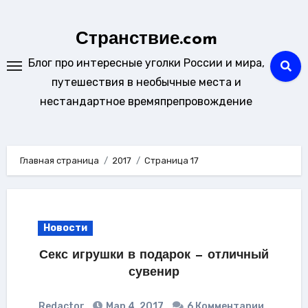
Перейти
к
Странствие.com
содержанию
Блог про интересные уголки России и мира,
путешествия в необычные места и
нестандартное времяпрепровождение
Главная страница
2017
Страница 17
Новости
Секс игрушки в подарок — отличный
сувенир
Redactor
Мар 4, 2017
6 Комментарии