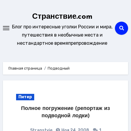
Перейти
к
Странствие.com
содержанию
Блог про интересные уголки России и мира,
путешествия в необычные места и
нестандартное времяпрепровождение
Главная страница
Подводный
Питер
Полное погружение (репортаж из
подводной лодки)
Stranstvie
Ноя 24, 2008
1