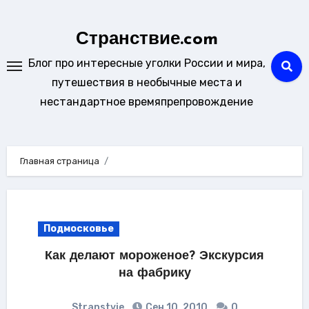
Перейти
к
Странствие.com
содержанию
Блог про интересные уголки России и мира,
путешествия в необычные места и
нестандартное времяпрепровождение
Главная страница
Подмосковье
Как делают мороженое? Экскурсия
на фабрику
Stranstvie
Сен 10, 2010
0