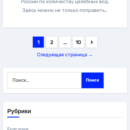
России по количеству целебных вод.
Здесь можно не только поправить…
Пагинация
1
2
…
10
записей
Следующая страница →
Найти:
Рубрики
Болгария