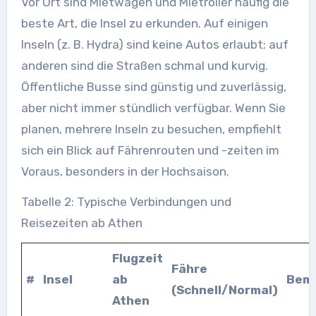
Vor Ort sind Mietwagen und Mietroller häufig die
beste Art, die Insel zu erkunden. Auf einigen
Inseln (z. B. Hydra) sind keine Autos erlaubt; auf
anderen sind die Straßen schmal und kurvig.
Öffentliche Busse sind günstig und zuverlässig,
aber nicht immer stündlich verfügbar. Wenn Sie
planen, mehrere Inseln zu besuchen, empfiehlt
sich ein Blick auf Fährenrouten und -zeiten im
Voraus, besonders in der Hochsaison.
Tabelle 2: Typische Verbindungen und
Reisezeiten ab Athen
Flugzeit
Fähre
#
Insel
ab
Bem
(Schnell/Normal)
Athen