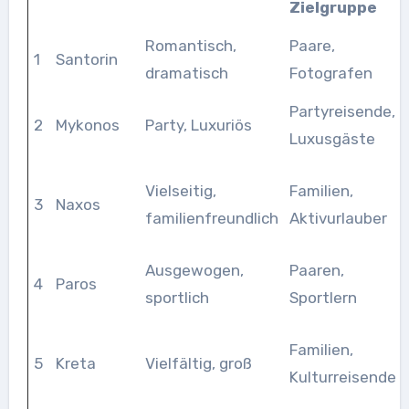
Zielgruppe
Romantisch,
Paare,
1
Santorin
dramatisch
Fotografen
Partyreisende,
2
Mykonos
Party, Luxuriös
Luxusgäste
Vielseitig,
Familien,
3
Naxos
familienfreundlich
Aktivurlauber
Ausgewogen,
Paaren,
4
Paros
sportlich
Sportlern
Familien,
5
Kreta
Vielfältig, groß
Kulturreisende