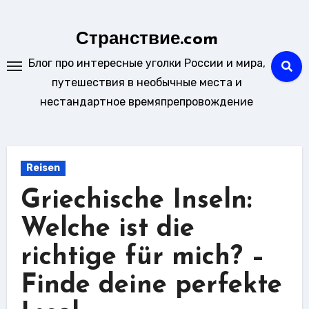
Zu
Inhalten
Странствие.com
springen
Блог про интересные уголки России и мира,
путешествия в необычные места и
нестандартное времяпрепровождение
Reisen
Griechische Inseln:
Welche ist die
richtige für mich? –
Finde deine perfekte