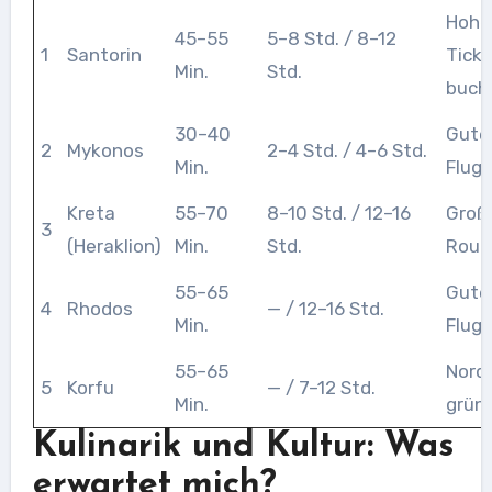
Hohe
45–55
5–8 Std. / 8–12
1
Santorin
Ticke
Min.
Std.
buch
30–40
Gute
2
Mykonos
2–4 Std. / 4–6 Std.
Min.
Flug
Kreta
55–70
8–10 Std. / 12–16
Große
3
(Heraklion)
Min.
Std.
Rout
55–65
Gute
4
Rhodos
— / 12–16 Std.
Min.
Flug
55–65
Nordw
5
Korfu
— / 7–12 Std.
Min.
grün
Kulinarik und Kultur: Was
erwartet mich?