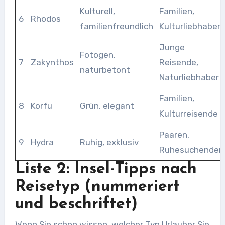
Kulturell,
Familien,
6
Rhodos
familienfreundlich
Kulturliebhaber
Junge
Fotogen,
7
Zakynthos
Reisende,
naturbetont
Naturliebhaber
Familien,
8
Korfu
Grün, elegant
Kulturreisende
Paaren,
9
Hydra
Ruhig, exklusiv
Ruhesuchenden
Liste 2: Insel-Tipps nach
Reisetyp (nummeriert
und beschriftet)
Wenn Sie schon wissen, welcher Typ Urlauber Sie