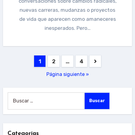
conversaciones sobre cambios radicales,
nuevas carreras, mudanzas o proyectos
de vida que aparecen como amaneceres
inesperados. Pero…
Paginación
1
2
…
4
de
Página siguiente »
entradas
Buscar:
Categorías