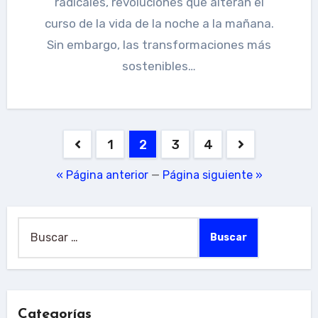
radicales, revoluciones que alteran el
curso de la vida de la noche a la mañana.
Sin embargo, las transformaciones más
sostenibles…
Paginación
1
2
3
4
de
« Página anterior
—
Página siguiente »
entradas
Buscar:
Categorías