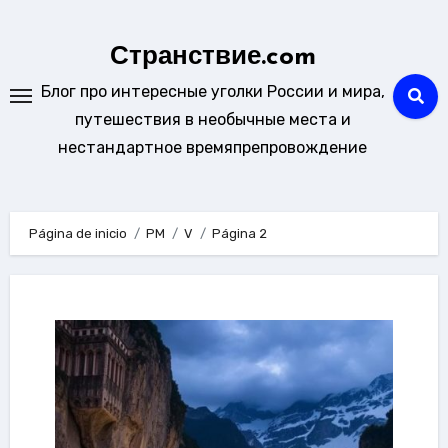
Ir
al
Странствие.com
contenido
Блог про интересные уголки России и мира,
путешествия в необычные места и
нестандартное времяпрепровождение
Página de inicio
PM
V
Página 2