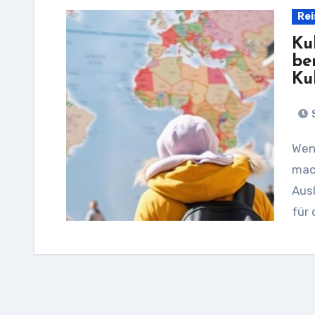
Rei
Ku
be
Ku
S
Wenn Sie sich auf den Weg in eine fremde Kultur
mach
Ausl
für