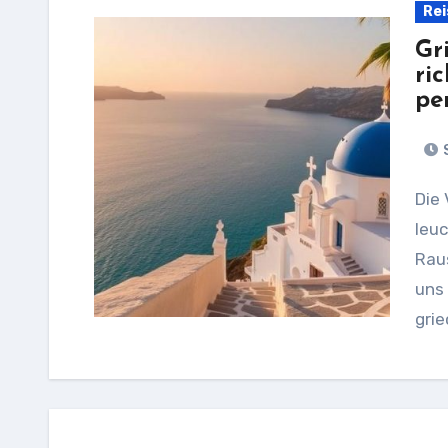
Rei
Gr
ri
pe
S
Die Vorstellung von weiß getünchten Häusern,
leu
Raus
uns 
gri