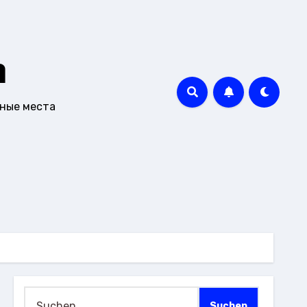
m
чные места
Suchen