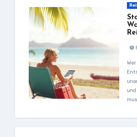
Rei
St
Wa
Re
S
Wer eine Reise plant, denkt an Sonne, Kultur,
Ent
una
und
mus