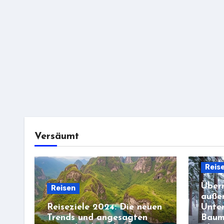
Versäumt
Reis
Übern
Reisen
auße
Reiseziele 2024: Die neuen
Unter
Trends und angesagten
Baum