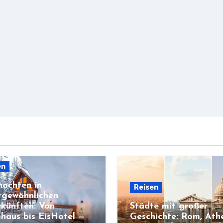
en
achten in
Reisen
rgewöhnlichen
künften: Von
Städte mit großer
haus bis EisHotel —
Geschichte: Rom, Ath