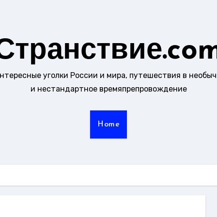
Странствие.co
интересные уголки России и мира, путешествия в необы
и нестандартное времяпрепровождение
Home