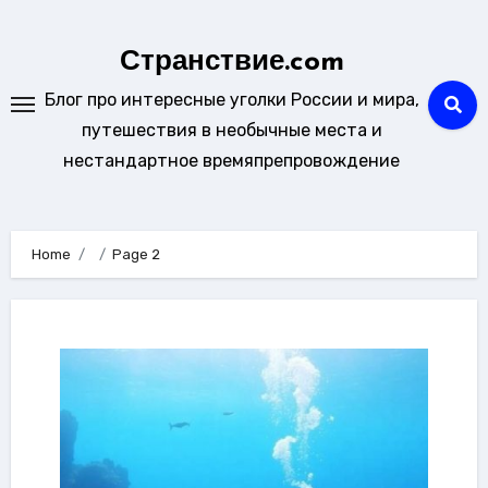
Skip
to
Странствие.com
content
Блог про интересные уголки России и мира,
путешествия в необычные места и
нестандартное времяпрепровождение
Home
Page 2