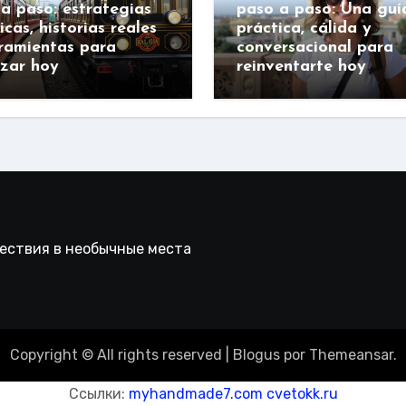
a paso: estrategias
paso a paso: Una guí
icas, historias reales
práctica, cálida y
ramientas para
conversacional para
zar hoy
reinventarte hoy
шествия в необычные места
Copyright © All rights reserved
|
Blogus
por
Themeansar
.
Ссылки:
myhandmade7.com
cvetokk.ru