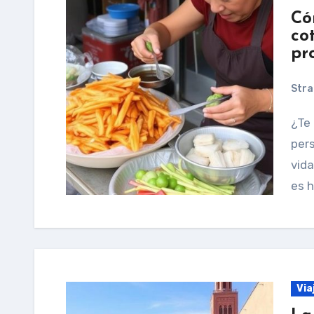
Có
co
pr
Stra
¿Te has preguntado alguna vez por qué algunas
pers
vida
es h
Via