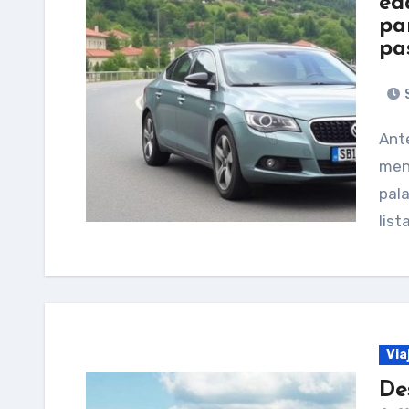
ed
pa
pa
S
Antes de empezar quiero ser claro: en tu solicitud
menc
pala
list
Via
De