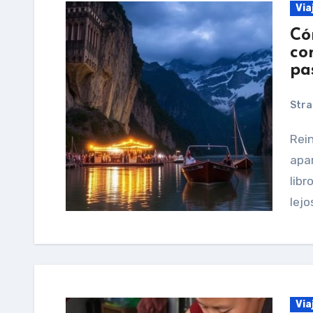
Via
Có
co
pa
Stra
Reinventarse suena a palabra grande, de esas que
apar
libr
lejo
Via