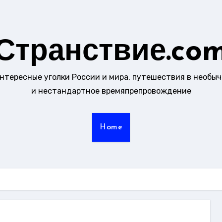
Странствие.co
интересные уголки России и мира, путешествия в необы
и нестандартное времяпрепровождение
Home