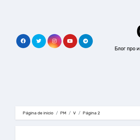
Ir
al
contenido
Блог про 
Página de inicio
PM
V
Página 2