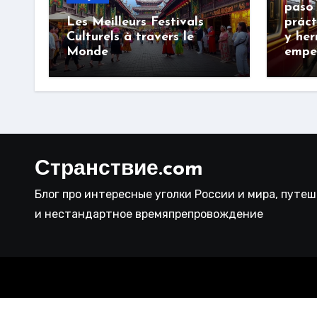
paso 
Les Meilleurs Festivals
práct
Culturels à travers le
y her
Monde
empe
Странствие.com
Блог про интересные уголки России и мира, путе
и нестандартное времяпрепровождение