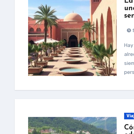
La
un
se
S
Hay momentos en la vida en los que miramos
alre
sie
pers
Via
Có