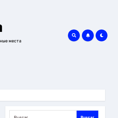
m
чные места
Buscar: