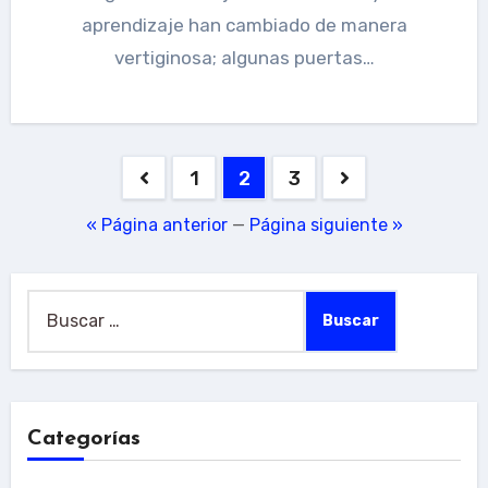
aprendizaje han cambiado de manera
vertiginosa; algunas puertas…
Paginación
1
2
3
de
« Página anterior
—
Página siguiente »
entradas
Buscar:
Categorías