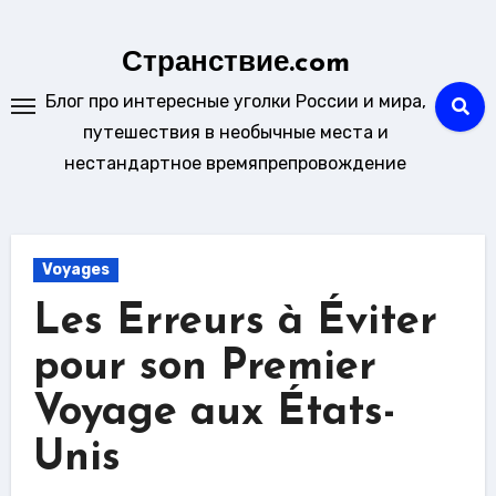
Skip
to
Странствие.com
content
Блог про интересные уголки России и мира,
путешествия в необычные места и
нестандартное времяпрепровождение
Voyages
Les Erreurs à Éviter
pour son Premier
Voyage aux États-
Unis