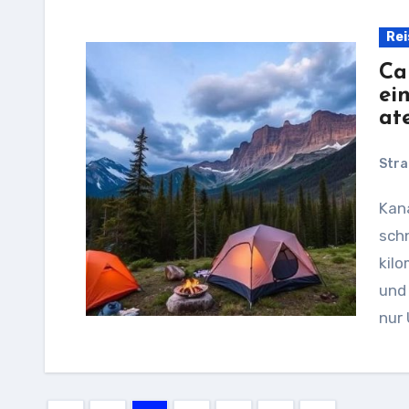
Rei
Ca
ei
at
Stra
Kanada ist ein Land der Weite: endlose Wälder,
schn
kilo
und
nur