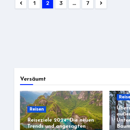
Seitennummerierung
1
2
3
…
7
der
Beiträge
Versäumt
Reis
Übern
Reisen
auße
Reiseziele 2024: Die neuen
Unter
Trends und angesagten
Baum