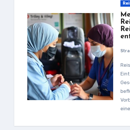
Rei
Me
Re
Re
en
Stra
Reisen bedeutet Entdecken, Abschalten und das
Eint
Ges
befl
Vor
ein