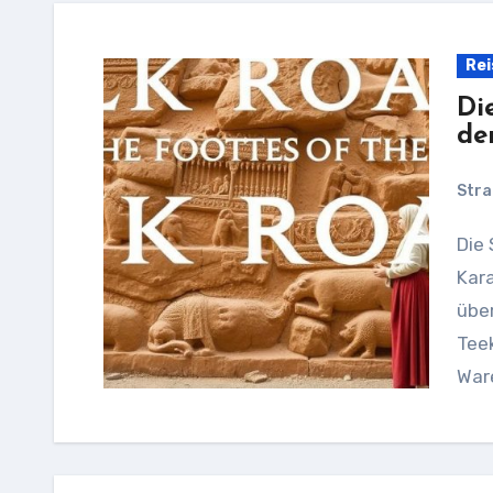
Rei
Di
de
Stra
Die Seidenstraße weckt Bilder von endlosen
Kar
übe
Teek
Ware