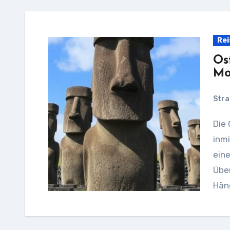
Rei
Os
Mo
Stra
Die Osterinsel wirkt wie ein verlorener Planet
inmi
eine
Über
Hän