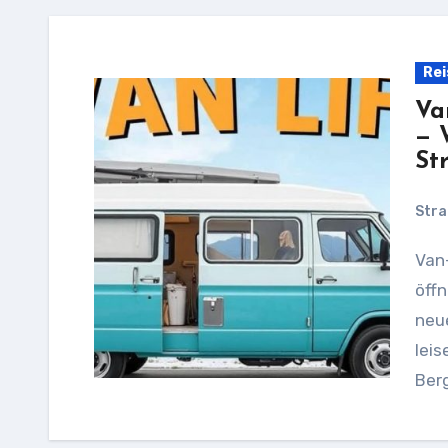
Rei
Va
— 
St
Stra
Van-Life klingt wie ein modernes Märchen: du
öffn
neu
leis
Ber