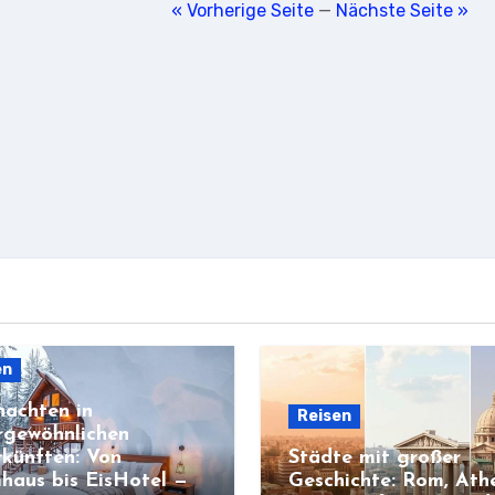
« Vorherige Seite
—
Nächste Seite »
en
achten in
Reisen
rgewöhnlichen
künften: Von
Städte mit großer
haus bis EisHotel —
Geschichte: Rom, Ath