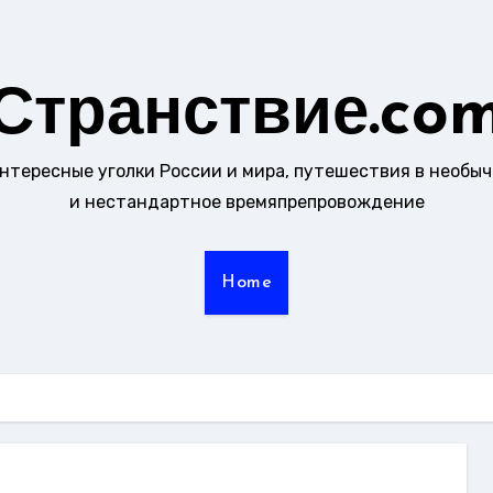
Странствие.co
интересные уголки России и мира, путешествия в необы
и нестандартное времяпрепровождение
Home