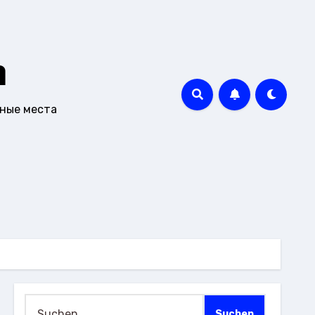
m
чные места
Suchen