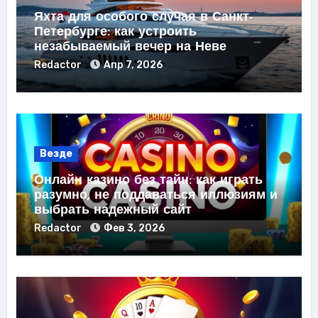
Яхта для особого случая в Санкт-
Петербурге: как устроить
незабываемый вечер на Неве
Redactor
Апр 7, 2026
Везде
Онлайн казино без тайн: как играть
разумно, не поддаваться иллюзиям и
выбрать надежный сайт
Redactor
Фев 3, 2026